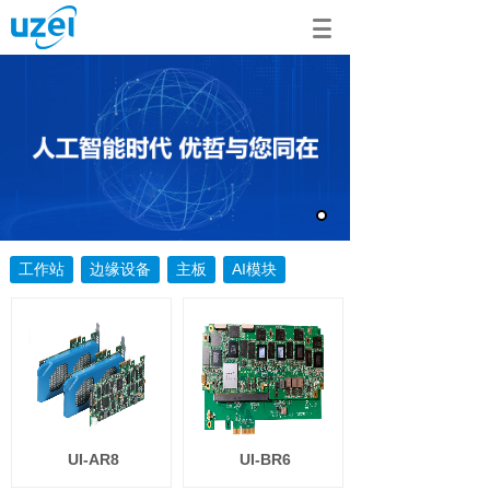
工作站
边缘设备
主板
AI模块
UI-AR8
UI-BR6